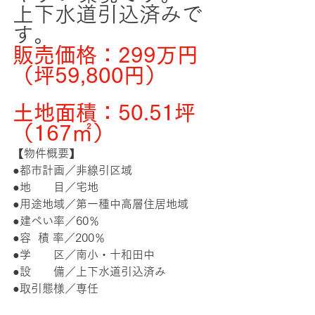
上下水道引込済みで
す。
販売価格：299万円 
（坪59,800円）
土地面積：50.51坪
（167㎡）
【物件概要】
●都市計画／非線引区域
●地　　目／宅地
●用途地域／第一種中高層住居地域
●建ぺい率／60％
●容  積 率／200％
●学　　区／南小・十和田中
●設　　備／上下水道引込済み
●取引態様／専任