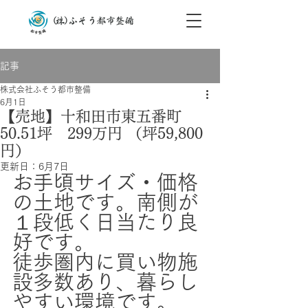
記事
株式会社ふそう都市整備
6月1日
【売地】十和田市東五番町
50.51坪 299万円 （坪59,800
円）
更新日：
6月7日
お手頃サイズ・価格
の土地です。南側が
１段低く日当たり良
好です。
徒歩圏内に買い物施
設多数あり、暮らし
やすい環境です。　