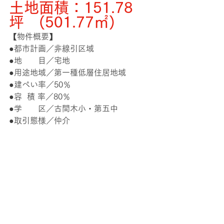
土地面積：151.78
坪　(501.77㎡)
【物件概要】
●都市計画／非線引区域
●地　　目／宅地
●用途地域／第一種低層住居地域
●建ぺい率／50％
●容  積 率／80％
●学　　区／古間木小・第五中
●取引態様／仲介