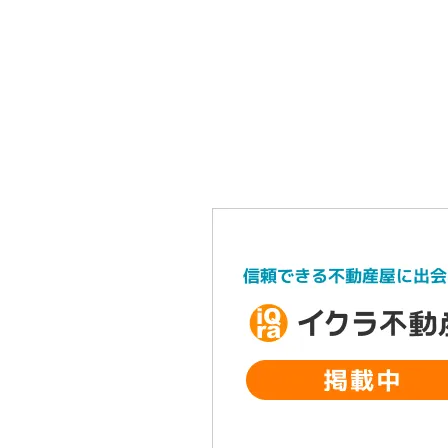
株式会
青森県十和田市の
〒034-0032 青森県十和田市東四
【売アパート】十和田市東十
TEL.0176-27-5013
五番町 1,500万 平成19年
築