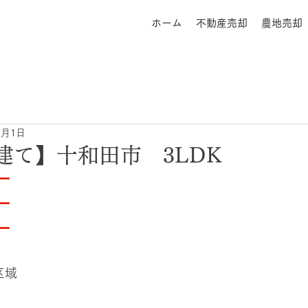
ホーム
不動産売却
農地売却
1月1日
建て】十和田市 3LDK
－
－
－
区域