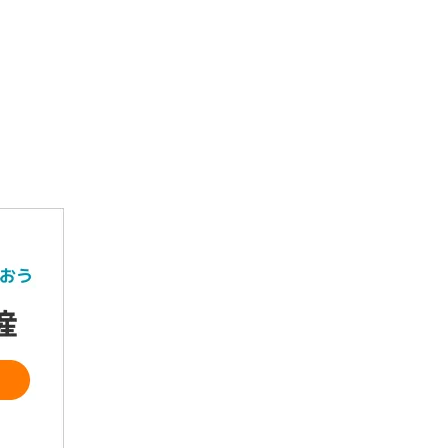
社ふそう都市整備
番町1-38
【中古一戸建】 上北郡東北
【売
町字寒水山 3LDK 168万
坪 7
円