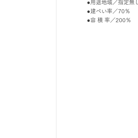
●用途地域／指定無
●建ぺい率／70％
●容 積 率／200％